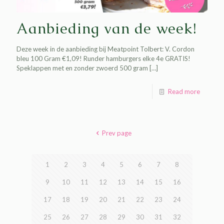
Aanbieding van de week!
Deze week in de aanbieding bij Meatpoint Tolbert: V. Cordon
bleu 100 Gram €1,09! Runder hamburgers elke 4e GRATIS!
Speklappen met en zonder zwoerd 500 gram
[…]
Read more
Prev page
1
2
3
4
5
6
7
8
9
10
11
12
13
14
15
16
17
18
19
20
21
22
23
24
25
26
27
28
29
30
31
32