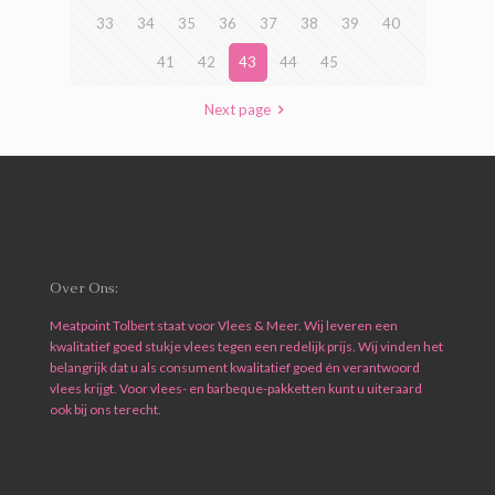
33
34
35
36
37
38
39
40
41
42
43
44
45
Next page
Over Ons:
Meatpoint Tolbert staat voor Vlees & Meer. Wij leveren een
kwalitatief goed stukje vlees tegen een redelijk prijs. Wij vinden het
belangrijk dat u als consument kwalitatief goed én verantwoord
vlees krijgt. Voor vlees- en barbeque-pakketten kunt u uiteraard
ook bij ons terecht.