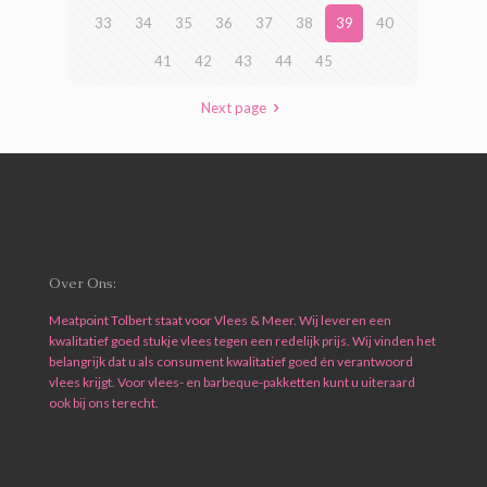
33
34
35
36
37
38
39
40
41
42
43
44
45
Next page
Over Ons:
Meatpoint Tolbert staat voor Vlees & Meer. Wij leveren een
kwalitatief goed stukje vlees tegen een redelijk prijs. Wij vinden het
belangrijk dat u als consument kwalitatief goed én verantwoord
vlees krijgt. Voor vlees- en barbeque-pakketten kunt u uiteraard
ook bij ons terecht.