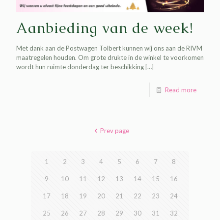
Aanbieding van de week!
Met dank aan de Postwagen Tolbert kunnen wij ons aan de RIVM
maatregelen houden. Om grote drukte in de winkel te voorkomen
wordt hun ruimte donderdag ter beschikking
[…]
Read more
Prev page
1
2
3
4
5
6
7
8
9
10
11
12
13
14
15
16
17
18
19
20
21
22
23
24
25
26
27
28
29
30
31
32