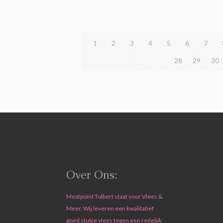
1
2
3
4
5
6
7
28
29
30
Over Ons:
Meatpoint Tolbert staat voor Vlees &
Meer. Wij leveren een kwalitatief
goed stukje vlees tegen een redelijk