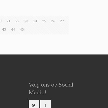
0
21
22
23
24
25
26
27
43
44
45
Volg ons op Social
Media!