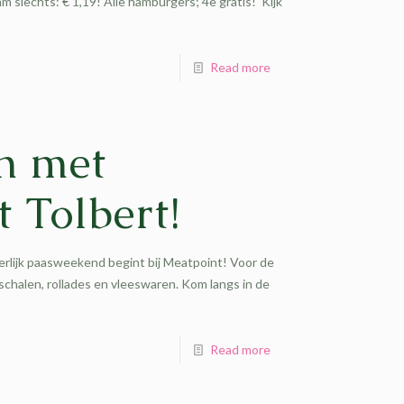
m slechts: € 1,19! Alle hamburgers; 4e gratis! Kijk
Read more
n met
 Tolbert!
rlijk paasweekend begint bij Meatpoint! Voor de
schalen, rollades en vleeswaren. Kom langs in de
Read more