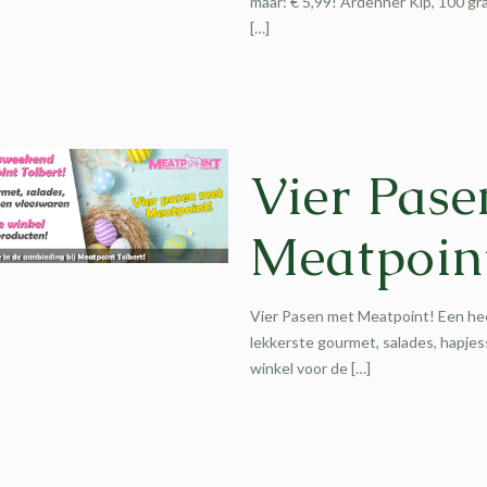
maar: € 5,99! Ardenner Kip, 100 gra
[…]
Vier Pase
Meatpoint
Vier Pasen met Meatpoint! Een hee
lekkerste gourmet, salades, hapjes
winkel voor de
[…]