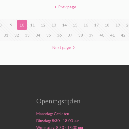
Prev page
8
9
10
11
12
13
14
15
16
17
18
19
2
31
32
33
34
35
36
37
38
39
40
41
42
Next page
Openingstijden
Maandag: Gesloten
Dinsdag: 8:30 - 18:00 uur
Woensdag: 8:30 - 18:00 uur