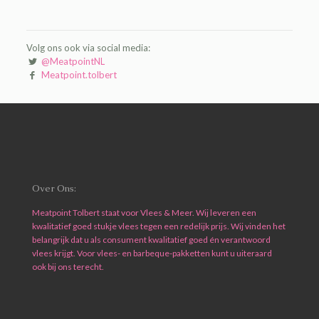
Volg ons ook via social media:
@MeatpointNL
Meatpoint.tolbert
Over Ons:
Meatpoint Tolbert staat voor Vlees & Meer. Wij leveren een
kwalitatief goed stukje vlees tegen een redelijk prijs. Wij vinden het
belangrijk dat u als consument kwalitatief goed én verantwoord
vlees krijgt. Voor vlees- en barbeque-pakketten kunt u uiteraard
ook bij ons terecht.