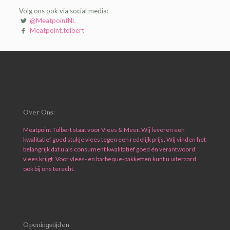
Volg ons ook via social media:
@MeatpointNL
Meatpoint.tolbert
Over Ons:
Meatpoint Tolbert staat voor Vlees & Meer. Wij leveren een
kwalitatief goed stukje vlees tegen een redelijk prijs. Wij vinden het
belangrijk dat u als consument kwalitatief goed én verantwoord
vlees krijgt. Voor vlees- en barbeque-pakketten kunt u uiteraard
ook bij ons terecht.
Openingstijden