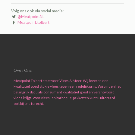
Volg ons ook via social media:
@MeatpointNL
Meatpoint.tolbert
Over Ons:
Meatpoint Tolbert staat voor Vlees & Meer. Wij leveren een
kwalitatief goed stukje vlees tegen een redelijk prijs. Wij vinden het
belangrijk dat u als consument kwalitatief goed én verantwoord
vlees krijgt. Voor vlees- en barbeque-pakketten kunt u uiteraard
ook bij ons terecht.