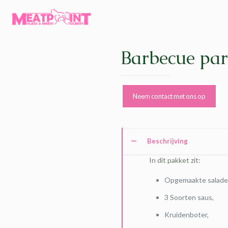
Barbecue par
Neem contact met ons op
Beschrijving
In dit pakket zit:
Opgemaakte salade
3 Soorten saus,
Kruidenboter,