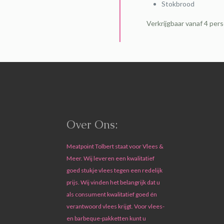
Stokbrood
Verkrijgbaar vanaf 4 per
Over Ons:
Meatpoint Tolbert staat voor Vlees &
Meer. Wij leveren een kwalitatief
goed stukje vlees tegen een redelijk
prijs. Wij vinden het belangrijk dat u
als consument kwalitatief goed én
verantwoord vlees krijgt. Voor vlees-
en barbeque-pakketten kunt u