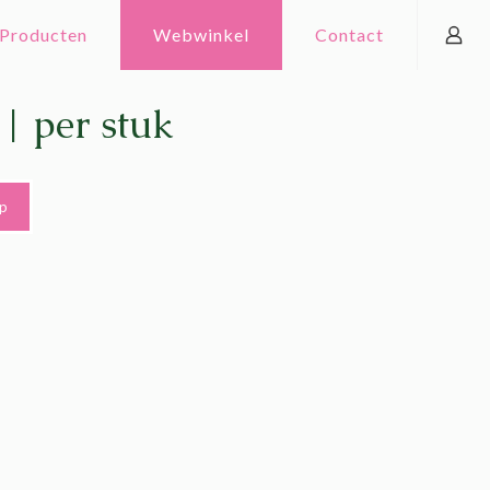
Producten
Webwinkel
Contact
| per stuk
op