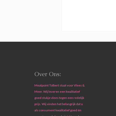
Over Ons:
Meatpoint Tolbert staat voor Vlees &
Meer. Wij leveren een kwalitatief
goed stukje vlees tegen een redelijk
prijs. Wij vinden het belangrijk dat u
als consument kwalitatief goed én