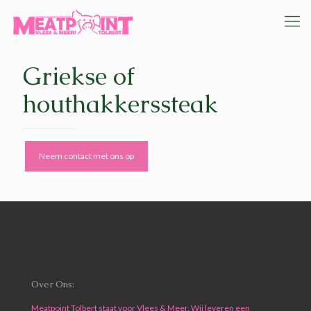
Griekse of
houthakkerssteak
Neem contact met ons op
Over Ons:
Meatpoint Tolbert staat voor Vlees & Meer. Wij leveren een