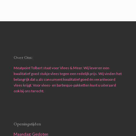
Over Ons:
Meatpoint Tolbert staat voor Vlees & Meer. Wij leveren een
kwalitatief goed stukje vlees tegen een redelijk prijs. Wij vinden het
belangrijk dat u als consument kwalitatief goed én verantwoord
vlees krijgt. Voor vlees- en barbeque-pakketten kunt u uiteraard
ook bij ons terecht.
Openingstijden
Maandag: Gesloten