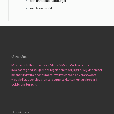
een barbecue hamburger
een braadworst
Over Ons:
Meatpoint Tolbert staat voor Vlees & Meer. Wij leveren een
kwalitatief goed stukje vlees tegen een redelijk prijs. Wij vinden het
belangrijk dat u als consument kwalitatief goed én verantwoord
vlees krijgt. Voor vlees- en barbeque-pakketten kunt u uiteraard
ook bij ons terecht.
Openingstijden