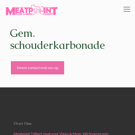
Gem.
schouderkarbonade
Neem contact met ons op
Over Ons:
Meatpoint Tolbert staat voor Vlees & Meer. Wij leveren een