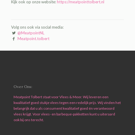
Kijk ook op onze website:
https://meatpointtolbert.nl
Volg ons ook via social media:
@MeatpointNL
Meatpoint.tolbert
Over Ons:
Meatpoint Tolbert staat voor Vlees & Meer. Wij leveren een
kwalitatief goed stukje vlees tegen een redelijk prijs. Wij vinden het
belangrijk dat u als consument kwalitatief goed én verantwoord
vlees krijgt. Voor vlees- en barbeque-pakketten kunt u uiteraard
ook bij ons terecht.