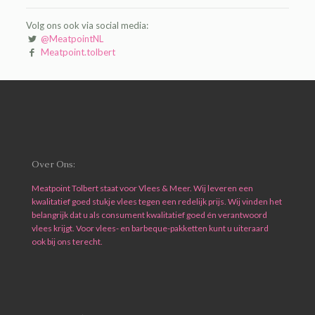
Volg ons ook via social media:
@MeatpointNL
Meatpoint.tolbert
Over Ons:
Meatpoint Tolbert staat voor Vlees & Meer. Wij leveren een
kwalitatief goed stukje vlees tegen een redelijk prijs. Wij vinden het
belangrijk dat u als consument kwalitatief goed én verantwoord
vlees krijgt. Voor vlees- en barbeque-pakketten kunt u uiteraard
ook bij ons terecht.