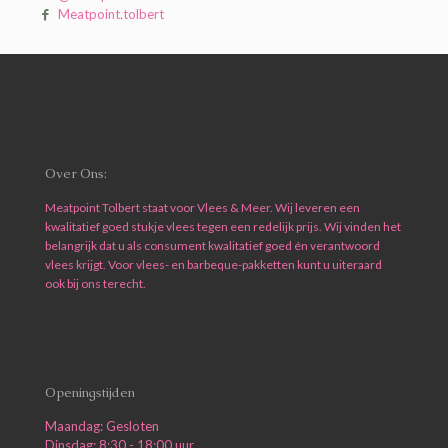
Meatpoint.tolbert
Over Ons:
Meatpoint Tolbert staat voor Vlees & Meer. Wij leveren een
kwalitatief goed stukje vlees tegen een redelijk prijs. Wij vinden het
belangrijk dat u als consument kwalitatief goed én verantwoord
vlees krijgt. Voor vlees- en barbeque-pakketten kunt u uiteraard
ook bij ons terecht.
Openingstijden
Maandag: Gesloten
Dinsdag: 8:30 - 18:00 uur