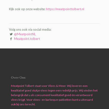
Kijk ook op onze website:
https://meatpointtolbert.nl
Volg ons ook via social media:
@MeatpointNL
Meatpoint.tolbert
Over Ons:
Meatpoint Tolbert staat voor Vlees & Meer. Wij leveren een
kwalitatief goed stukje vlees tegen een redelijk prijs. Wij vinden het
belangrijk dat u als consument kwalitatief goed én verantwoord
vlees krijgt. Voor vlees- en barbeque-pakketten kunt u uiteraard
ook bij ons terecht.