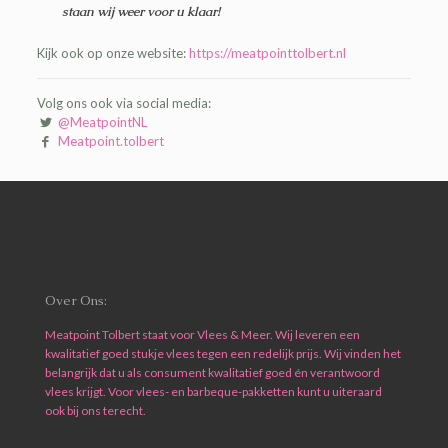
staan wij weer voor u klaar!
Kijk ook op onze website:
https://meatpointtolbert.nl
Volg ons ook via social media:
@MeatpointNL
Meatpoint.tolbert
Over Ons:
Meatpoint Tolbert staat voor Vlees & Meer. Wij leveren een
kwalitatief goed stukje vlees tegen een redelijk prijs. Wij vinden het
belangrijk dat u als consument kwalitatief goed én verantwoord
vlees krijgt. Voor vlees- en barbeque-pakketten kunt u uiteraard
ook bij ons terecht.