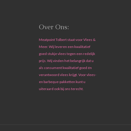
Over Ons:
Meatpoint Tolbert staat voor Vlees &
Meer. Wij leveren een kwalitatief
goed stukje vlees tegen een redelijk
prijs. Wij vinden het belangrijk dat u
als consument kwalitatief goed én
verantwoord vlees krijgt. Voor vlees-
en barbeque-pakketten kunt u
uiteraard ook bij ons terecht.