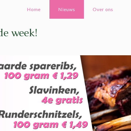
Home
Nieuws
Over ons
de week!