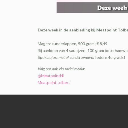
Deze week in de aanbieding bij Meatpoint Tolbe
Magere runderlappen, 500 gram: € 8,49
Bij aankoop van 4 saucijzen: 100 gram boterhamwor
Speklapjes,
met of zonder zwoerd
: Iedere 4e gratis!
Volg ons ook via social media:
@MeatpointNL
Meatpoint.tolbert