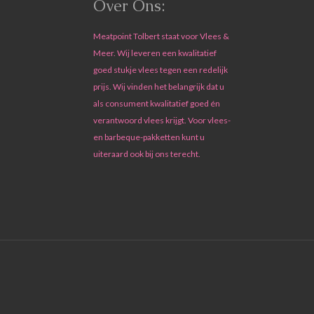
Over Ons:
Meatpoint Tolbert staat voor Vlees &
Meer. Wij leveren een kwalitatief
goed stukje vlees tegen een redelijk
prijs. Wij vinden het belangrijk dat u
als consument kwalitatief goed én
verantwoord vlees krijgt. Voor vlees-
en barbeque-pakketten kunt u
uiteraard ook bij ons terecht.