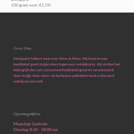
100 gram voor: €1,59!
Over Ons:
Meatpoint Tolbert staat voor Vlees & Meer. Wij leveren een
kwalitatief goed stukje vlees tegen een redelijk prijs. Wij vinden het
belangrijk dat u als consument kwalitatief goed én verantwoord
vlees krijgt. Voor vlees- en barbeque-pakketten kunt u uiteraard
ook bij ons terecht.
Openingstijden
Maandag: Gesloten
Dinsdag: 8:30 - 18:00 uur