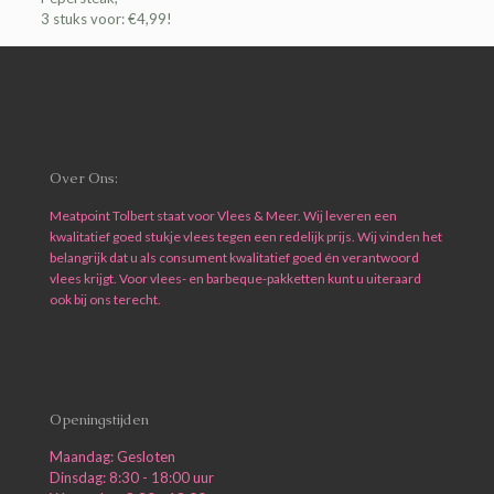
3 stuks voor: €4,99!
Over Ons:
Meatpoint Tolbert staat voor Vlees & Meer. Wij leveren een
kwalitatief goed stukje vlees tegen een redelijk prijs. Wij vinden het
belangrijk dat u als consument kwalitatief goed én verantwoord
vlees krijgt. Voor vlees- en barbeque-pakketten kunt u uiteraard
ook bij ons terecht.
Openingstijden
Maandag: Gesloten
Dinsdag: 8:30 - 18:00 uur