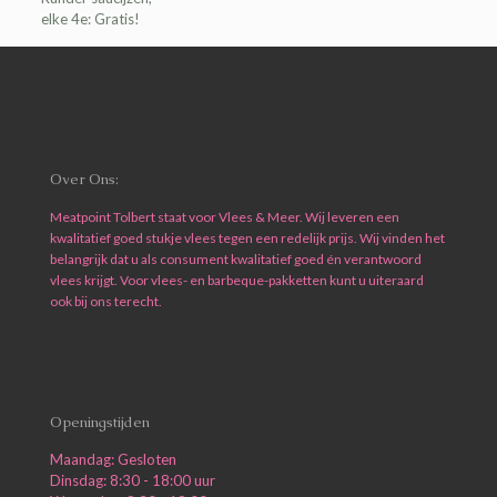
elke 4e: Gratis!
Over Ons:
Meatpoint Tolbert staat voor Vlees & Meer. Wij leveren een
kwalitatief goed stukje vlees tegen een redelijk prijs. Wij vinden het
belangrijk dat u als consument kwalitatief goed én verantwoord
vlees krijgt. Voor vlees- en barbeque-pakketten kunt u uiteraard
ook bij ons terecht.
Openingstijden
Maandag: Gesloten
Dinsdag: 8:30 - 18:00 uur