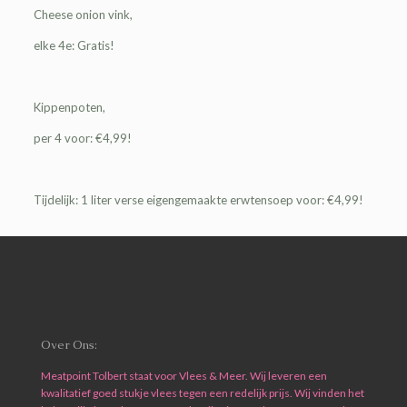
Cheese onion vink,
elke
4e: Gratis!
Kippenpoten,
per 4 voor: €4,99!
Tijdelijk: 1 liter verse eigengemaakte erwtensoep voor: €4,99!
Over Ons:
Meatpoint Tolbert staat voor Vlees & Meer. Wij leveren een
kwalitatief goed stukje vlees tegen een redelijk prijs. Wij vinden het