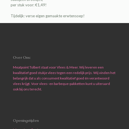
per stuk voor: €1,49!
Tijdelijk: verse eigen gemaakte erwtensoep!
Over Ons:
Meatpoint Tolbert staat voor Vlees & Meer. Wij leveren een
kwalitatief goed stukje vlees tegen een redelijk prijs. Wij vinden het
belangrijk dat u als consument kwalitatief goed én verantwoord
vlees krijgt. Voor vlees- en barbeque-pakketten kunt u uiteraard
ook bij ons terecht.
Openingstijden