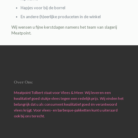
Hapjes voor bij de borrel
En andere (h)eerlijke produceten in de winkel
Wij wensen u fijne kerstdagen namens het team van slagerij
Meatpoint.
Over Ons:
Meatpoint Tolbert staat voor Vlees & Meer. Wij leveren een
kwalitatief goed stukje vlees tegen een redelijk prijs. Wij vinden het
belangrijk dat u als consument kwalitatief goed én verantwoord
vlees krijgt. Voor vlees- en barbeque-pakketten kunt u uiteraard
ook bij ons terecht.