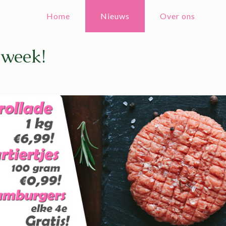
Home
Nieuws
Over ons
 week!