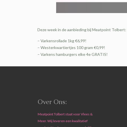
Deze week in de aanbieding bij Meatpoint Tolbert:
– Varkensrollade 1kg €6,99!
– Westerkwartiertjes 100 gram €0,99!
– Varkens hamburgers elke 4e GRATIS!
Over Ons:
Meatpoint Tolbert staat voor Vlees &
Meer. Wij leveren een kwalitatief