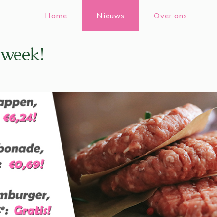
Home
Nieuws
Over ons
 week!