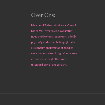
Over Ons:
Meatpoint Tolbert staat voor Vlees &
Meer. Wij leveren een kwalitatief
goed stukje vlees tegen een redelijk
prijs. Wij vinden het belangrijk dat u
als consument kwalitatief goed én
verantwoord vlees krijgt. Voor vlees-
en barbeque-pakketten kunt u
uiteraard ook bij ons terecht.