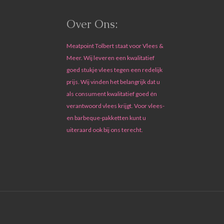
Over Ons:
Meatpoint Tolbert staat voor Vlees &
Meer. Wij leveren een kwalitatief
goed stukje vlees tegen een redelijk
prijs. Wij vinden het belangrijk dat u
als consument kwalitatief goed én
verantwoord vlees krijgt. Voor vlees-
en barbeque-pakketten kunt u
uiteraard ook bij ons terecht.