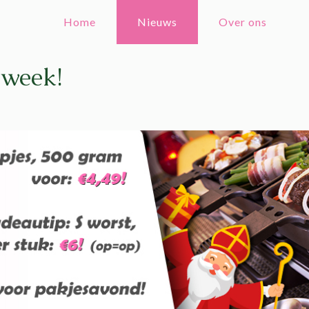
Home
Nieuws
Over ons
 week!