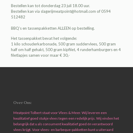
Bestellen kan tot donderdag 23 juli 18.00 uur.
Bestellen kan via slagerijmeatpoint@hotmail.
com of 0594
512482
BBQ’s en tassenpakketten ALLEEN op bestelling.
Het tassenpakket bevat het volgende:
1 kilo schouderkarbonade, 500 gram suddervlees, 500 gram
half om half gehakt, 500 gram kipfilet, 4 runderhamburgers en 4
filetlapjes samen voor maar € 30,-
Over Ons:
Meatpoint Tolbert staat voor Vlees & Meer. Wij leveren een
kwalitatief goed stukje vlees tegen een redelijk prijs. Wij vinden het
belangrijk dat u als consument kwalitatief goed én verantwoord
vlees krijgt. Voor vlees- en barbeque-pakketten kunt u uiteraard