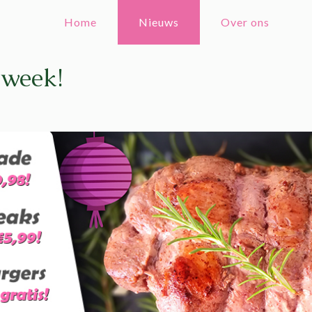
Home
Nieuws
Over ons
 week!