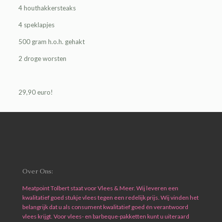
4 houthakkersteaks
4 speklapjes
500 gram h.o.h. gehakt
2 droge worsten
29,90 euro!
Over Ons:
Meatpoint Tolbert staat voor Vlees & Meer. Wij leveren een
kwalitatief goed stukje vlees tegen een redelijk prijs. Wij vinden het
belangrijk dat u als consument kwalitatief goed én verantwoord
vlees krijgt. Voor vlees- en barbeque-pakketten kunt u uiteraard