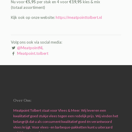
Nu voor
€5,95
per stuk en 4 voor
€19,95
kies & mix
(totaal assortiment)
Kijk ook op onze website:
https://meatpointtolbert.nl
Volg ons ook via social media:
@MeatpointNL
Meatpoint.tolbert
Over Ons:
Meatpoint Tolbert staat voor Vlees & Meer. Wij leveren een
kwalitatief goed stukje vlees tegen een redelijk prijs. Wij vinden het
belangrijk dat u als consument kwalitatief goed én verantwoord
vlees krijgt. Voor vlees- en barbeque-pakketten kunt u uiteraard