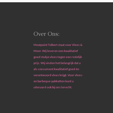
Over Ons:
Meatpoint Tolbert staat voor Vlees &
Meer. Wij leveren een kwalitatief
goed stukje vlees tegen een redelijk
prijs. Wij vinden het belangrijk dat u
als consument kwalitatief goed én
verantwoord vlees krijgt. Voor vlees-
en barbeque-pakketten kunt u
uiteraard ook bij ons terecht.