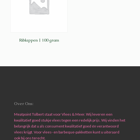
Riblappen | 100 gram
Over Ons:
Meatpoint Tolbert staat voor Vlees & Meer. Wij leveren een
kwalitatief goed stukje vlees tegen een redelijk prijs. Wij vinden het
belangrijk dat u als consument kwalitatief goed én verantwoord
vlees krijgt. Voor vlees- en barbeque-pakketten kunt u uiteraard
ook bij ons terecht.