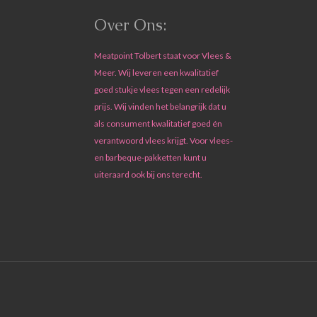
Over Ons:
Meatpoint Tolbert staat voor Vlees &
Meer. Wij leveren een kwalitatief
goed stukje vlees tegen een redelijk
prijs. Wij vinden het belangrijk dat u
als consument kwalitatief goed én
verantwoord vlees krijgt. Voor vlees-
en barbeque-pakketten kunt u
uiteraard ook bij ons terecht.