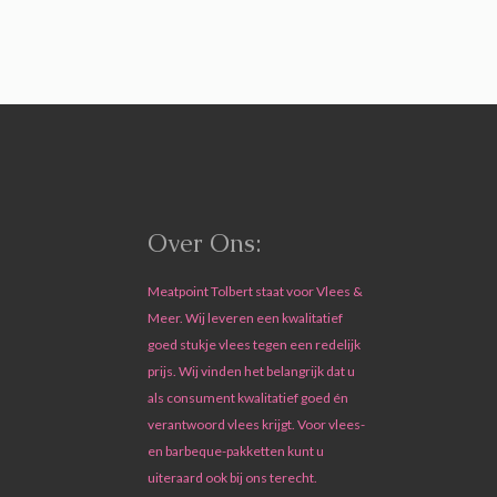
Over Ons:
Meatpoint Tolbert staat voor Vlees &
Meer. Wij leveren een kwalitatief
goed stukje vlees tegen een redelijk
prijs. Wij vinden het belangrijk dat u
als consument kwalitatief goed én
verantwoord vlees krijgt. Voor vlees-
en barbeque-pakketten kunt u
uiteraard ook bij ons terecht.